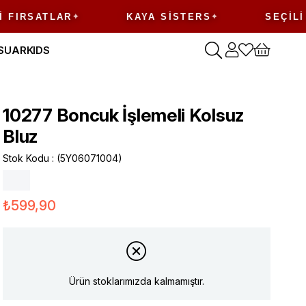
RSATLAR
KAYA SISTERS
SEÇILI ÜRÜ
SUAR
KIDS
10277 Boncuk İşlemeli Kolsuz
Bluz
Stok Kodu
(5Y06071004)
₺599,90
Ürün stoklarımızda kalmamıştır.