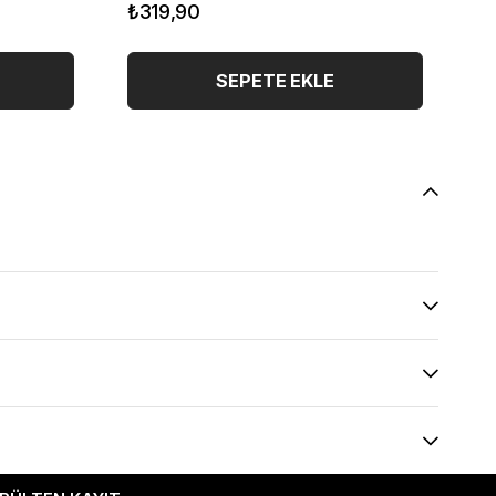
₺319,90
₺2
SEPETE EKLE