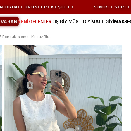
IMLI ÜRÜNLERI KEŞFET
SINIRLI SÜRELI FI
 VARAN
YENİ GELENLER
DIŞ GİYİM
ÜST GİYİM
ALT GİYİM
AKSE
 Boncuk İşlemeli Kolsuz Bluz