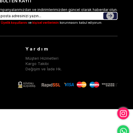
-BÜLTEN KAYIT
mpanyalarımızdan ve indirimlerimizden güncel olarak haberdar olun.
Üyelik koşullarını
ve
kişisel verilerimin
korunmasını kabul ediyorum.
Yardım
Müşteri Hizmetleri
Kargo Takibi
Değişim ve İade Hk.