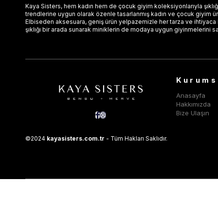
Kaya Sisters, hem kadın hem de çocuk giyim koleksiyonlarıyla şıklığı
trendlerine uygun olarak özenle tasarlanmış kadın ve çocuk giyim ürün
Elbiseden aksesuara, geniş ürün yelpazemizle her tarza ve ihtiyaca
şıklığı bir arada sunarak miniklerin de modaya uygun giyinmelerini s
Kurums
Anasayfa
Hakkımızda
Bize Ulaşın
©2024
kayasisters.com.tr
- Tüm Hakları Saklıdır.