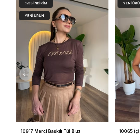
%35
İNDIRIM
YENI ÜR
YENI ÜRÜN
10917 Merci Baskılı Tül Bluz
10065 İçi 