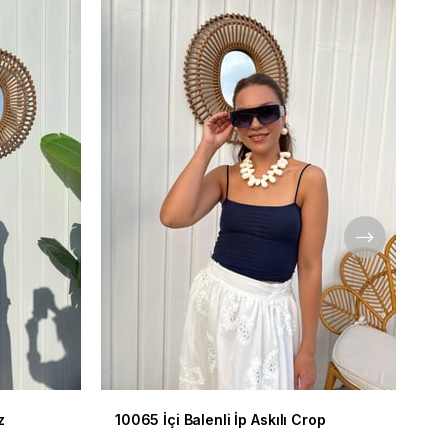
z
10065 İçi Balenli İp Askılı Crop
11