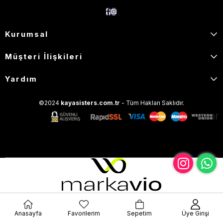
Kurumsal
Müşteri İlişkileri
Yardım
©2024
kayasisters.com.tr
- Tüm Hakları Saklıdır.
Anasayfa
Favorilerim
Sepetim
Üye Girişi