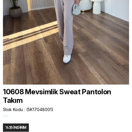
10608 Mevsimlik Sweat Pantolon
Takım
Stok Kodu
(5K17048001)
%
35
İNDIRIM