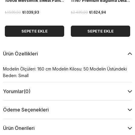
10608 Mevsimlik Sweat Pantolon Takım
11167 Premium Bağlama Detaylı Pantolon Ceket Takım
₺1.599,90
₺1.039,93
₺2.499,90
₺1.624,94
SEPETE EKLE
SEPETE EKLE
Ürün Özellikleri
Modelin Ölçüleri: 160 cm Modelin Kilosu: 50 Modelin Üstündeki
Beden: Small
Yorumlar
(0)
Ödeme Seçenekleri
Ürün Önerileri