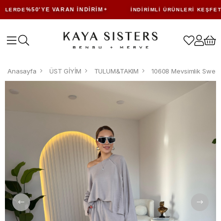
%50'YE VARAN İNDIRIM
LERDE
İNDIRIMLI ÜRÜNLERI KEŞFET
Anasayfa
ÜST GİYİM
TULUM&TAKIM
10608 Mevsimlik Sweat