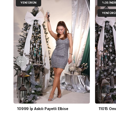
YENI ÜRÜN
%35
İNDI
YENI ÜR
10999 İp Askılı Payetli Elbise
11015 Omu