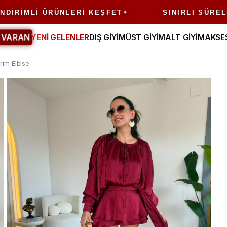
MLI ÜRÜNLERI KEŞFET
SINIRLI SÜRELI FIR
 VARAN
YENİ GELENLER
DIŞ GİYİM
ÜST GİYİM
ALT GİYİM
AKSE
rım Elbise