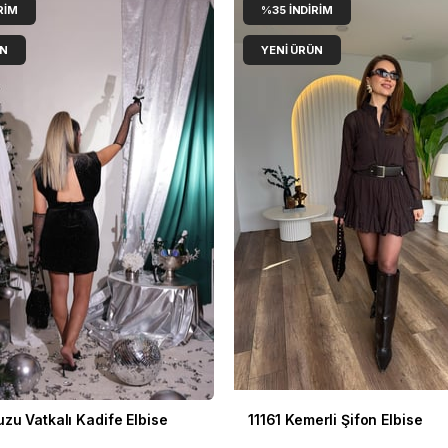
RIM
%35
İNDIRIM
ÜN
YENI ÜRÜN
zu Vatkalı Kadife Elbise
11161 Kemerli Şifon Elbise