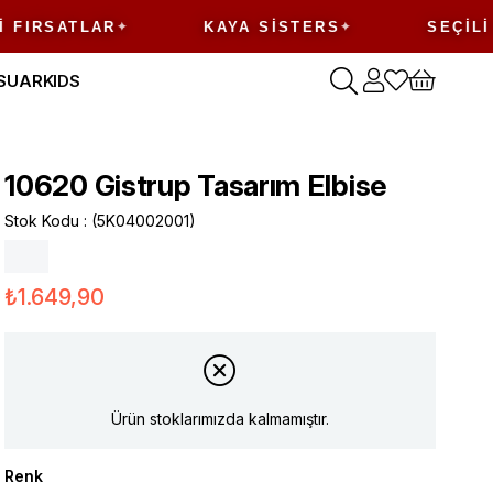
SATLAR
KAYA SISTERS
SEÇILI ÜRÜ
SUAR
KIDS
10620 Gistrup Tasarım Elbise
Stok Kodu
(5K04002001)
₺1.649,90
Ürün stoklarımızda kalmamıştır.
Renk