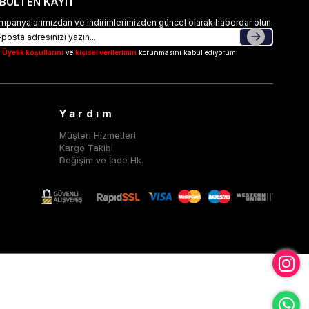
-BÜLTEN KAYIT
mpanyalarımızdan ve indirimlerimizden güncel olarak haberdar olun.
Üyelik koşullarını
ve
kişisel verilerimin
korunmasını kabul ediyorum.
Yardım
Müşteri Hizmetleri
Kargo Takibi
Değişim ve İade Hk.