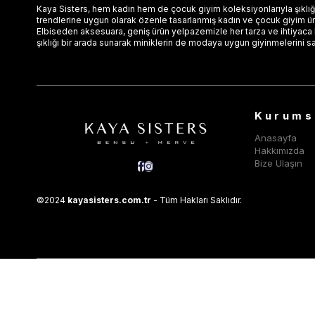
Kaya Sisters, hem kadın hem de çocuk giyim koleksiyonlarıyla şıklığı
trendlerine uygun olarak özenle tasarlanmış kadın ve çocuk giyim ürün
Elbiseden aksesuara, geniş ürün yelpazemizle her tarza ve ihtiyaca
şıklığı bir arada sunarak miniklerin de modaya uygun giyinmelerini s
Kurums
Anasayfa
Hakkımızda
Bize Ulaşın
©2024
kayasisters.com.tr
- Tüm Hakları Saklıdır.