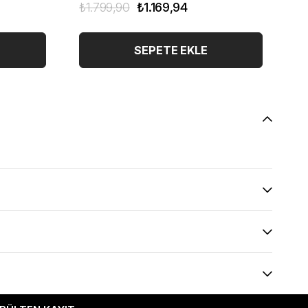
₺1.799,90
₺1.169,94
₺1
SEPETE EKLE