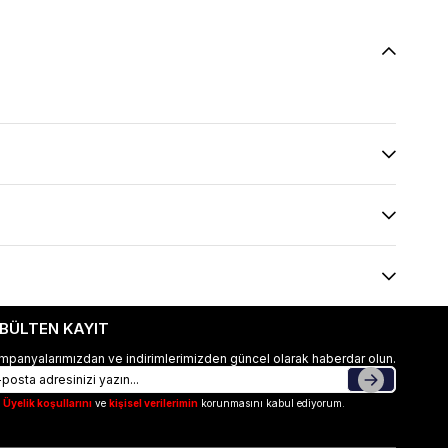
-BÜLTEN KAYIT
mpanyalarımızdan ve indirimlerimizden güncel olarak haberdar olun.
Üyelik koşullarını
ve
kişisel verilerimin
korunmasını kabul ediyorum.