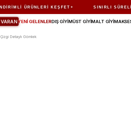
RIMLI ÜRÜNLERI KEŞFET
SINIRLI SÜRELI FI
 VARAN
YENİ GELENLER
DIŞ GİYİM
ÜST GİYİM
ALT GİYİM
AKSE
Çizgi Detaylı Gömlek