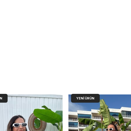
ÜN
YENI ÜRÜN