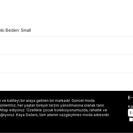
eki Beden: Small
E
 ve kaliteyi bir araya getiren bir markadır. Güncel moda
lerimiz, her yaştan bireyin tarzını yansıtmasına olanak tanır.
Ka
 hitap ediyoruz. Özellikle çocuk koleksiyonumuzda, rahatlık ve
ağlıyoruz. Kaya Sisters, tüm ailenin vazgeçilmez moda adresidir.