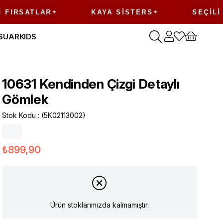
RSATLAR
KAYA SISTERS
SEÇILI ÜR
SUAR
KIDS
10631 Kendinden Çizgi Detaylı
Gömlek
Stok Kodu
(5K02113002)
₺899,90
Ürün stoklarımızda kalmamıştır.