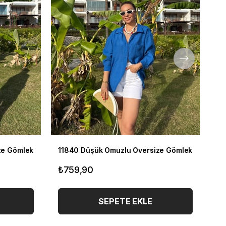
ze Gömlek
11840 Düşük Omuzlu Oversize Gömlek
11
₺759,90
₺
SEPETE EKLE