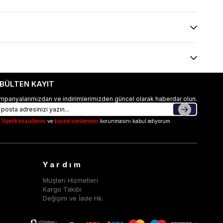
-BÜLTEN KAYIT
mpanyalarımızdan ve indirimlerimizden güncel olarak haberdar olun.
Üyelik koşullarını
ve
kişisel verilerimin
korunmasını kabul ediyorum.
Yardım
Müşteri Hizmetleri
Kargo Takibi
Değişim ve İade Hk.