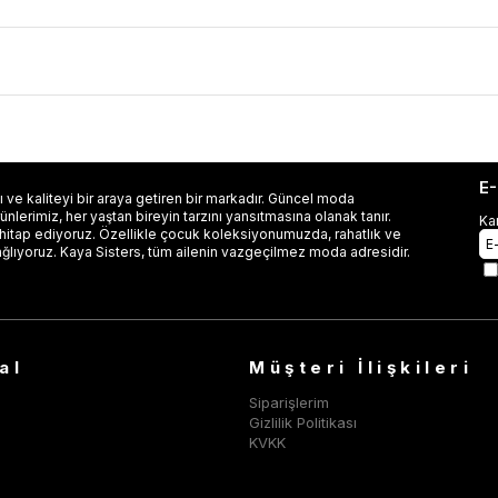
E
 ve kaliteyi bir araya getiren bir markadır. Güncel moda
lerimiz, her yaştan bireyin tarzını yansıtmasına olanak tanır.
Ka
 hitap ediyoruz. Özellikle çocuk koleksiyonumuzda, rahatlık ve
ağlıyoruz. Kaya Sisters, tüm ailenin vazgeçilmez moda adresidir.
al
Müşteri İlişkileri
Siparişlerim
Gizlilik Politikası
KVKK