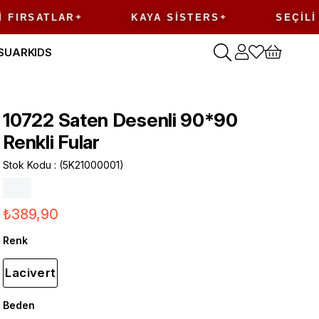
FIRSATLAR
KAYA SISTERS
SEÇILI 
SUAR
KIDS
10722 Saten Desenli 90*90
Renkli Fular
Stok Kodu
(5K21000001)
₺389,90
Renk
Lacivert
Beden