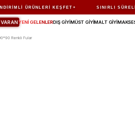
DIRIMLI ÜRÜNLERI KEŞFET
SINIRLI SÜRELI 
 VARAN
YENİ GELENLER
DIŞ GİYİM
ÜST GİYİM
ALT GİYİM
AKSE
0*90 Renkli Fular