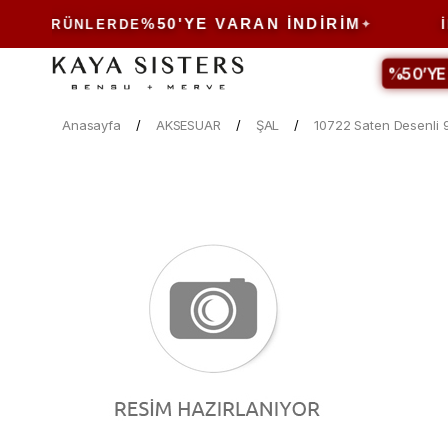
%50'YE VARAN İNDIRIM
LI ÜRÜNLERDE
İN
%50’YE
Anasayfa
AKSESUAR
ŞAL
10722 Saten Desenli 9