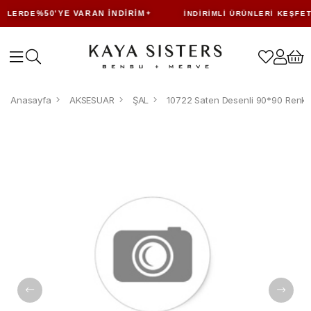
%50'YE VARAN İNDIRIM
NLERDE
İNDIRIMLI ÜRÜNLERI KEŞFET
Anasayfa
AKSESUAR
ŞAL
10722 Saten Desenli 90*90 Renkli