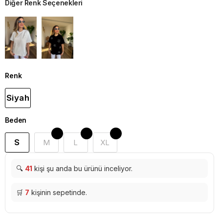
Diğer Renk Seçenekleri
Renk
Siyah
Beden
S
M
L
XL
🔍
41
kişi şu anda bu ürünü inceliyor.
🛒
7
kişinin sepetinde.