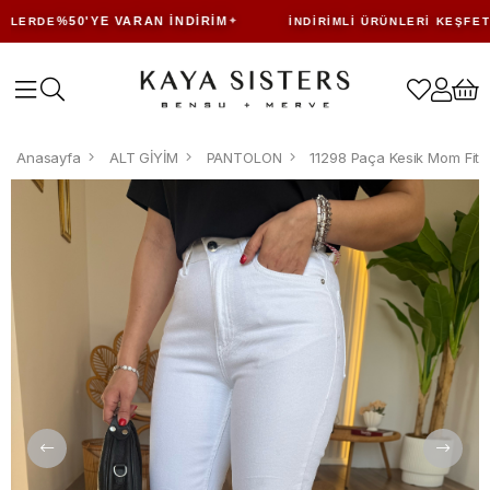
%50'YE VARAN İNDIRIM
ERDE
İNDIRIMLI ÜRÜNLERI KEŞFET
Anasayfa
ALT GİYİM
PANTOLON
11298 Paça Kesik Mom Fit 