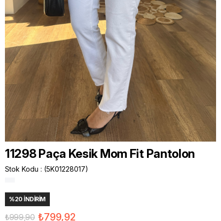
11298 Paça Kesik Mom Fit Pantolon
Stok Kodu
(5K01228017)
%
20
İNDIRIM
₺799,92
₺999,90