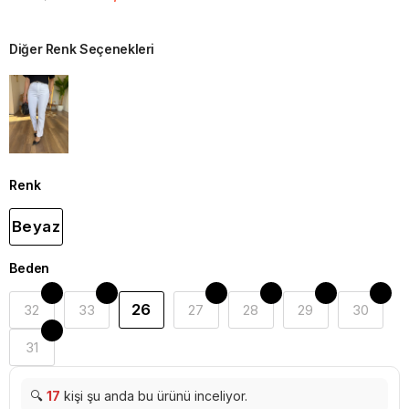
Diğer Renk Seçenekleri
Renk
Beyaz
Beden
26
32
33
27
28
29
30
31
🔍
17
kişi şu anda bu ürünü inceliyor.