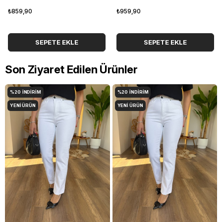
₺859,90
₺959,90
SEPETE EKLE
SEPETE EKLE
Son Ziyaret Edilen Ürünler
%20
İNDIRIM
%20
İNDIRIM
YENI ÜRÜN
YENI ÜRÜN