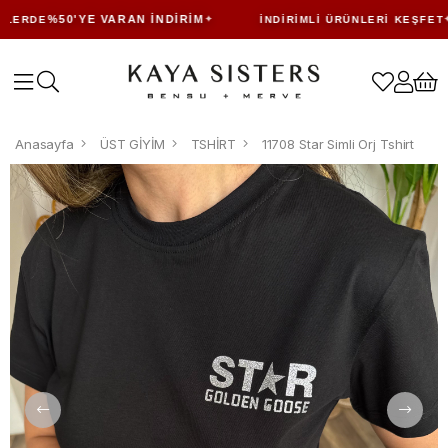
%50'YE VARAN İNDIRIM
ERDE
İNDIRIMLI ÜRÜNLERI KEŞFET
Anasayfa
ÜST GİYİM
TSHİRT
11708 Star Simli Orj Tshirt