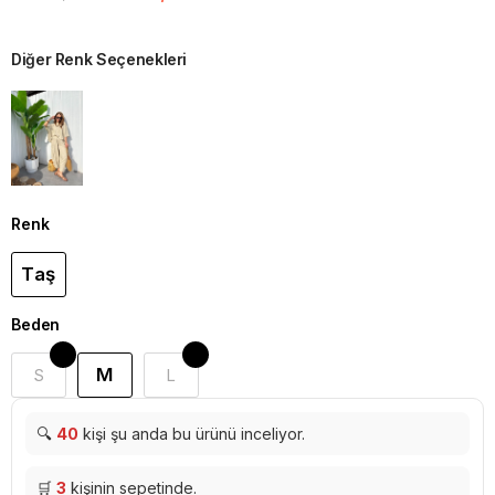
Diğer Renk Seçenekleri
Renk
Taş
Beden
M
S
L
🔍
40
kişi şu anda bu ürünü inceliyor.
🛒
3
kişinin sepetinde.