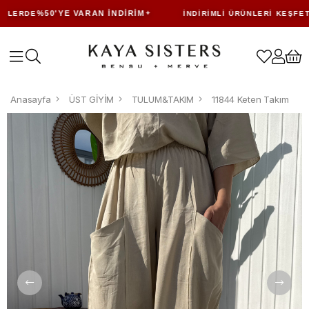
%50'YE VARAN İNDIRIM
LERDE
İNDIRIMLI ÜRÜNLERI KEŞFET
Anasayfa
ÜST GİYİM
TULUM&TAKIM
11844 Keten Takım