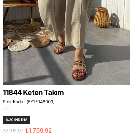
11844 Keten Takım
Stok Kodu
(6Y17048003)
%
20
İNDIRIM
₺1.759,92
₺2.199,90