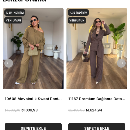
%35
İNDIRIM
%35
İNDIRIM
YENI ÜRÜN
YENI ÜRÜN
10608 Mevsimlik Sweat Pantolon Takım
11167 Premium Bağlama Detaylı Pantolon Ceket Takım
₺1.599,90
₺1.039,93
₺2.499,90
₺1.624,94
SEPETE EKLE
SEPETE EKLE