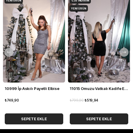
YENI ÜRÜN
%35
İNDIRIM
YENI ÜRÜN
10999 İp Askılı Payetli Elbise
11015 Omuzu Vatkalı Kadife Elbise
₺749,90
₺799,90
₺519,94
SEPETE EKLE
SEPETE EKLE