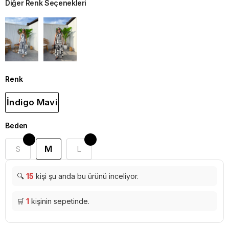
Diğer Renk Seçenekleri
Renk
İndigo Mavi
Beden
M
S
L
🔍
15
kişi şu anda bu ürünü inceliyor.
🛒
1
kişinin sepetinde.