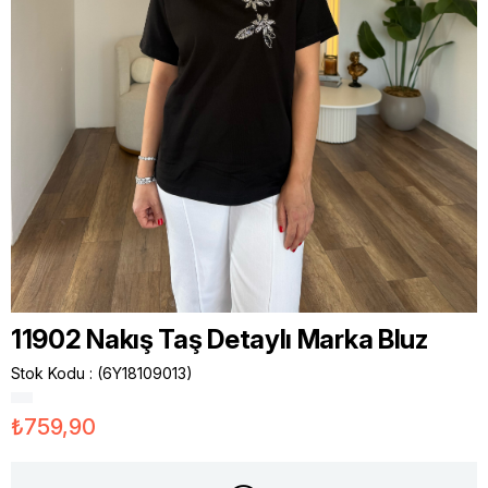
11902 Nakış Taş Detaylı Marka Bluz
Stok Kodu
(6Y18109013)
₺759,90