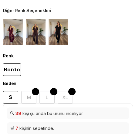
Diğer Renk Seçenekleri
Renk
Bordo
Beden
S
M
L
XL
🔍
39
kişi şu anda bu ürünü inceliyor.
🛒
7
kişinin sepetinde.