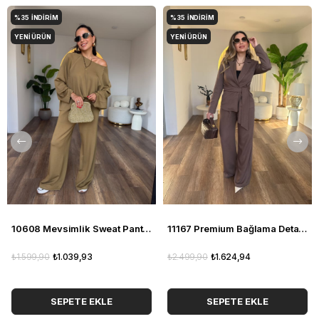
%35
İNDIRIM
%35
İNDIRIM
YENI ÜRÜN
YENI ÜRÜN
10608 Mevsimlik Sweat Pantolon Takım
11167 Premium Bağlama Detaylı Pantolon Ceket Takım
₺1.599,90
₺1.039,93
₺2.499,90
₺1.624,94
SEPETE EKLE
SEPETE EKLE