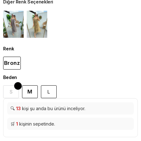
Diğer Renk Seçenekleri
Renk
Bronz
Beden
M
S
L
🔍
13
kişi şu anda bu ürünü inceliyor.
🛒
1
kişinin sepetinde.