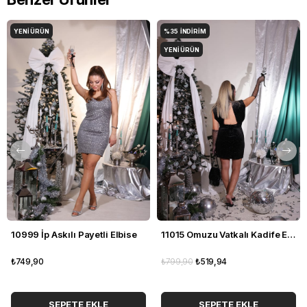
YENI ÜRÜN
%35
İNDIRIM
YENI ÜRÜN
10999 İp Askılı Payetli Elbise
11015 Omuzu Vatkalı Kadife Elbise
₺749,90
₺799,90
₺519,94
SEPETE EKLE
SEPETE EKLE