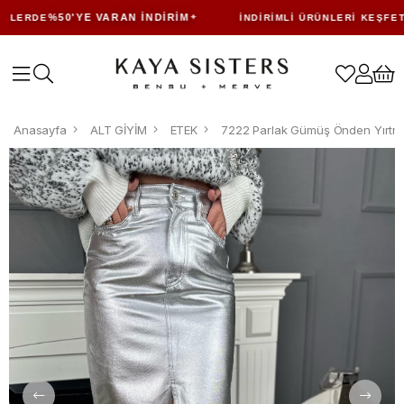
%50'YE VARAN İNDIRIM
LERDE
İNDIRIMLI ÜRÜNLERI KEŞFET
Anasayfa
ALT GİYİM
ETEK
7222 Parlak Gümüş Önden Yırtma