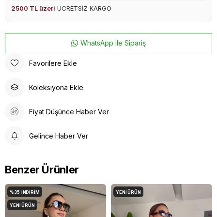
2500 TL üzeri
ÜCRETSİZ KARGO
WhatsApp ile Sipariş
Favorilere Ekle
Koleksiyona Ekle
Fiyat Düşünce Haber Ver
Gelince Haber Ver
Benzer Ürünler
%35
İNDIRIM
YENI ÜRÜN
YENI ÜRÜN