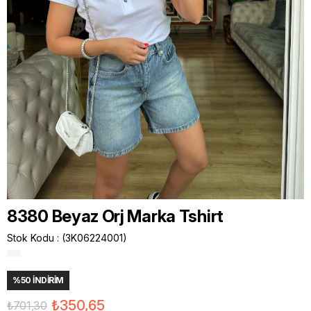
8380 Beyaz Orj Marka Tshirt
Stok Kodu
(3K06224001)
%
50
İNDIRIM
₺350,65
₺701,30