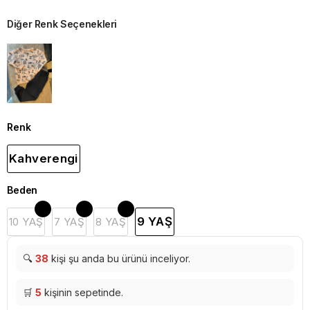
Diğer Renk Seçenekleri
Renk
Kahverengi
Beden
9 YAŞ
10 YAŞ
7 YAŞ
8 YAŞ
🔍
38
kişi şu anda bu ürünü inceliyor.
🛒
5
kişinin sepetinde.