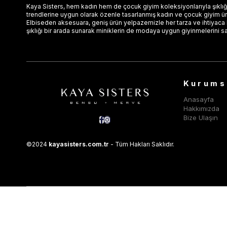
Kaya Sisters, hem kadın hem de çocuk giyim koleksiyonlarıyla şıklığı
trendlerine uygun olarak özenle tasarlanmış kadın ve çocuk giyim ürün
Elbiseden aksesuara, geniş ürün yelpazemizle her tarza ve ihtiyaca
şıklığı bir arada sunarak miniklerin de modaya uygun giyinmelerini s
Kurums
Anasayfa
Hakkımızda
Bize Ulaşın
©2024
kayasisters.com.tr
- Tüm Hakları Saklıdır.