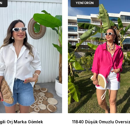
ÜN
YENI ÜRÜN
gili Orj Marka Gömlek
11840 Düşük Omuzlu Oversi