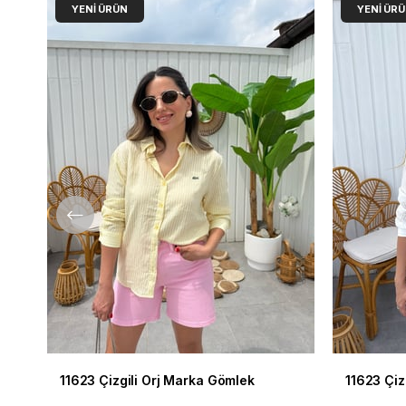
YENI ÜRÜN
YENI ÜR
11623 Çizgili Orj Marka Gömlek
11623 Çiz