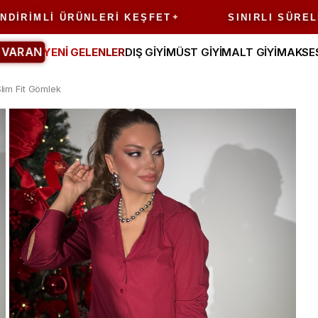
MLI ÜRÜNLERI KEŞFET
SINIRLI SÜRELI FIR
 VARAN
YENİ GELENLER
DIŞ GİYİM
ÜST GİYİM
ALT GİYİM
AKSE
lim Fit Gömlek