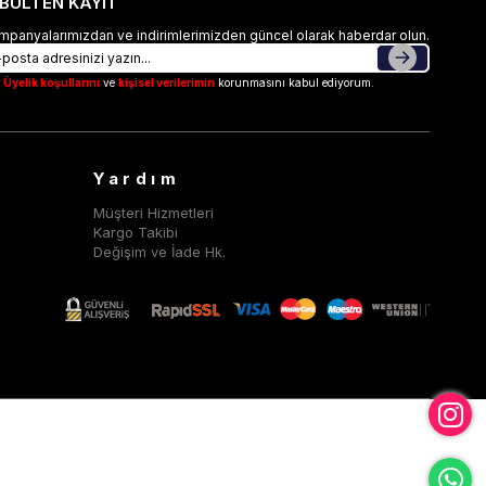
-BÜLTEN KAYIT
mpanyalarımızdan ve indirimlerimizden güncel olarak haberdar olun.
Üyelik koşullarını
ve
kişisel verilerimin
korunmasını kabul ediyorum.
Yardım
Müşteri Hizmetleri
Kargo Takibi
Değişim ve İade Hk.