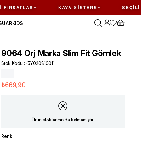
SATLAR
KAYA SISTERS
SEÇILI ÜRÜN
SUAR
KIDS
9064 Orj Marka Slim Fit Gömlek
Stok Kodu
(5Y02081001)
₺669,90
Ürün stoklarımızda kalmamıştır.
Renk