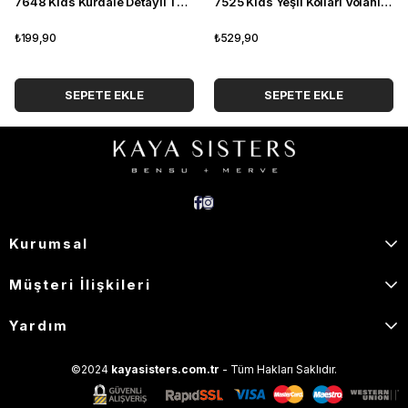
7648 Kids Kurdale Detaylı Tshirt
7525 Kids Yeşil Kolları Volanlı Poplin Elbise
₺199,90
₺529,90
SEPETE EKLE
SEPETE EKLE
Kurumsal
Müşteri İlişkileri
Yardım
©2024
kayasisters.com.tr
- Tüm Hakları Saklıdır.