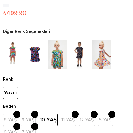
₺499,90
Diğer Renk Seçenekleri
Renk
Yazılı
Beden
10 YAŞ
8 YAŞ
9 YAŞ
11 YAŞ
12 YAŞ
5 YAŞ
6 YAŞ
7 YAŞ