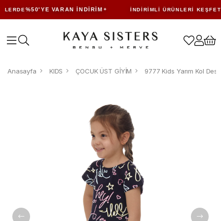
%50'YE VARAN İNDIRIM
LERDE
İNDIRIMLI ÜRÜNLERI KEŞFET
Anasayfa
KIDS
ÇOCUK ÜST GİYİM
9777 Kids Yarım Kol Dese