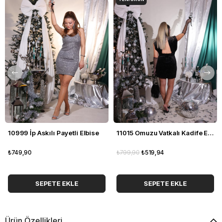
10999 İp Askılı Payetli Elbise
11015 Omuzu Vatkalı Kadife Elbise
₺749,90
₺799,90
₺519,94
SEPETE EKLE
SEPETE EKLE
Ürün Özellikleri