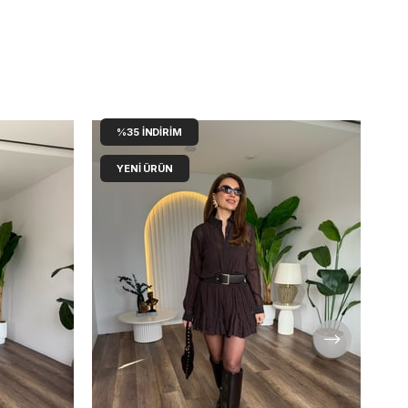
%35
İNDIRIM
YENI ÜRÜN