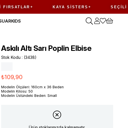
ATLAR
KAYA SISTERS
SEÇILI ÜRÜN
SUAR
KIDS
Askılı Altı Sarı Poplin Elbise
Stok Kodu
(3438)
₺109,90
Modelin Ölçüleri: 160cm x 36 Beden
Modelin Kilosu: 50
Modelin Üstündeki Beden: Small
Ürün stoklarımızda kalmamıştır.