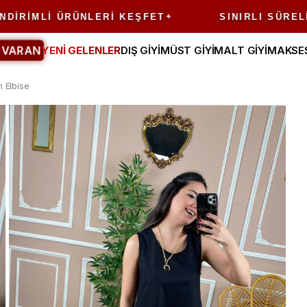
MLI ÜRÜNLERI KEŞFET
SINIRLI SÜRELI FIRS
 VARAN
YENİ GELENLER
DIŞ GİYİM
ÜST GİYİM
ALT GİYİM
AKSE
n Elbise