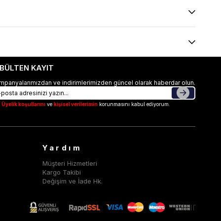
-BÜLTEN KAYIT
mpanyalarımızdan ve indirimlerimizden güncel olarak haberdar olun.
Üyelik koşullarını
ve
kişisel verilerimin
korunmasını kabul ediyorum.
Yardım
Müşteri Hizmetleri
Kargo Takibi
Değişim ve İade Hk.