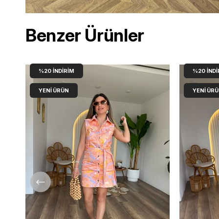
Benzer Ürünler
%20
İNDIRIM
%20
İNDI
YENI ÜRÜN
YENI ÜR