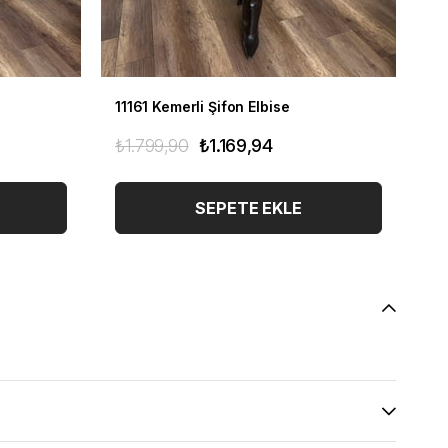
11161 Kemerli Şifon Elbise
11
₺1.799,90
₺1.169,94
₺1
SEPETE EKLE