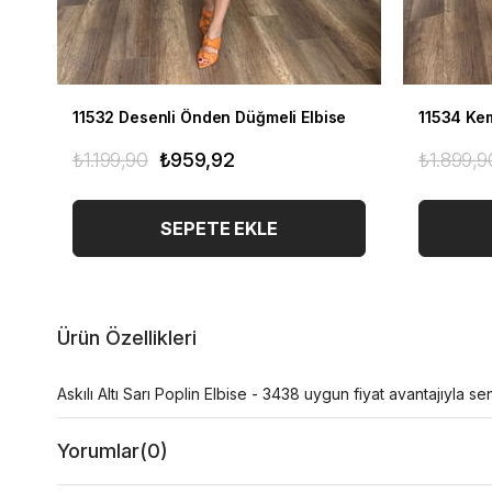
11532 Desenli Önden Düğmeli Elbise
11534 Kem
₺1.199,90
₺959,92
₺1.899,9
SEPETE EKLE
Ürün Özellikleri
Askılı Altı Sarı Poplin Elbise - 3438 uygun fiyat avantajıyla sen
Yorumlar
(0)