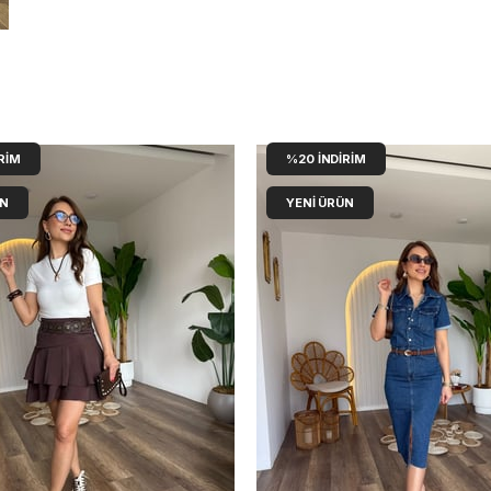
RIM
%20
İNDIRIM
ÜN
YENI ÜRÜN