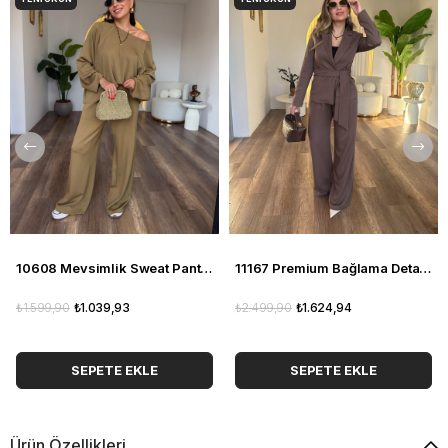
10608 Mevsimlik Sweat Pantolon Takım
11167 Premium Bağlama Detaylı Pantolon Ceket Takım
₺1.599,90
₺1.039,93
₺2.499,90
₺1.624,94
SEPETE EKLE
SEPETE EKLE
Ürün Özellikleri