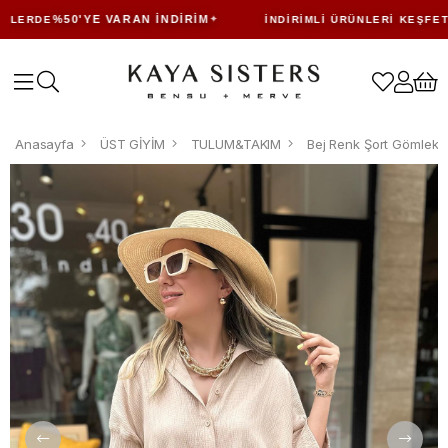
%50'YE VARAN İNDIRIM
LERDE
İNDIRIMLI ÜRÜNLERI KEŞFET
Anasayfa
ÜST GİYİM
TULUM&TAKIM
Bej Renk Şort Gömlek 