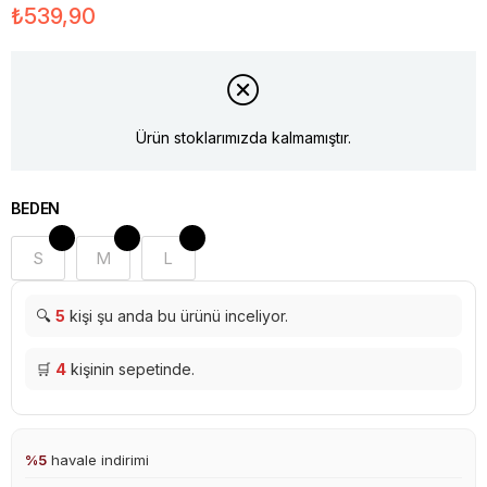
₺539,90
Ürün stoklarımızda kalmamıştır.
BEDEN
S
M
L
🔍
5
kişi şu anda bu ürünü inceliyor.
🛒
4
kişinin sepetinde.
%5
havale indirimi