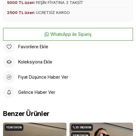
5000 TL üzeri
PEŞİN FİYATINA 3 TAKSİT
2500 TL üzeri
ÜCRETSİZ KARGO
WhatsApp ile Sipariş
Favorilere Ekle
Koleksiyona Ekle
Fiyat Düşünce Haber Ver
Gelince Haber Ver
Benzer Ürünler
YENI ÜRÜN
%35
İNDIRIM
YENI ÜRÜN