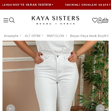
%50'YE VARAN İNDIRIM
ERDE
İNDIRIMLI ÜRÜNLERI KEŞFET
Anasayfa
ALT GİYİM
PANTOLON
Beyaz Paça Kesik Boyfit P