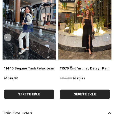
11440 Serpme Taşlı Relax Jean
11579 Önü Yırtmaç Detaylı Pantolon
₺1.599,90
₺1.119,90
₺895,92
SEPETE EKLE
SEPETE EKLE
Ürün Özellikleri