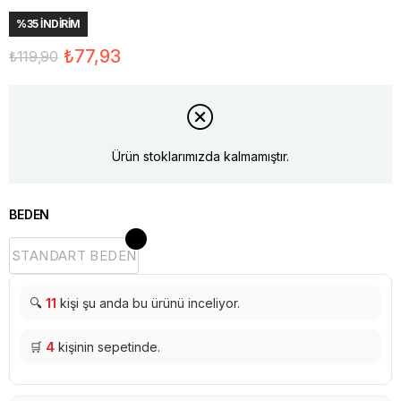
%
35
İNDIRIM
₺77,93
₺119,90
Ürün stoklarımızda kalmamıştır.
BEDEN
STANDART BEDEN
🔍
11
kişi şu anda bu ürünü inceliyor.
🛒
4
kişinin sepetinde.