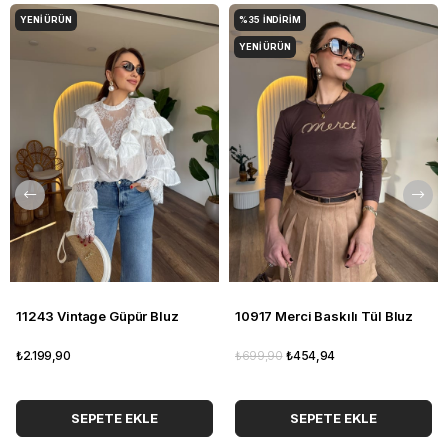
YENI ÜRÜN
%35
İNDIRIM
YENI ÜRÜN
11243 Vintage Güpür Bluz
10917 Merci Baskılı Tül Bluz
₺2.199,90
₺699,90
₺454,94
SEPETE EKLE
SEPETE EKLE