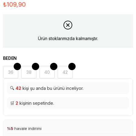
₺109,90
Ürün stoklarımızda kalmamıştır.
BEDEN
36
38
40
42
🔍
42
kişi şu anda bu ürünü inceliyor.
🛒
2
kişinin sepetinde.
%5
havale indirimi