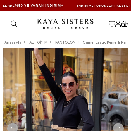
%50'YE VARAN İNDIRIM
ERDE
İNDIRIMLI ÜRÜNLERI KEŞFET
Anasayfa
ALT GİYİM
PANTOLON
Camel Lastik Kemerli Pant