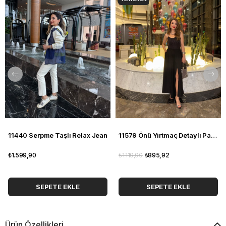
11440 Serpme Taşlı Relax Jean
11579 Önü Yırtmaç Detaylı Pantolon
₺1.599,90
₺1.119,90
₺895,92
SEPETE EKLE
SEPETE EKLE
Ürün Özellikleri