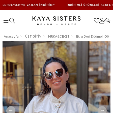
%50'YE VARAN İNDIRIM
LERDE
İNDIRIMLI ÜRÜNLERI KEŞFET
Anasayfa
ÜST GİYİM
HIRKA&CEKET
Ekru Deri Düğmeli Göml