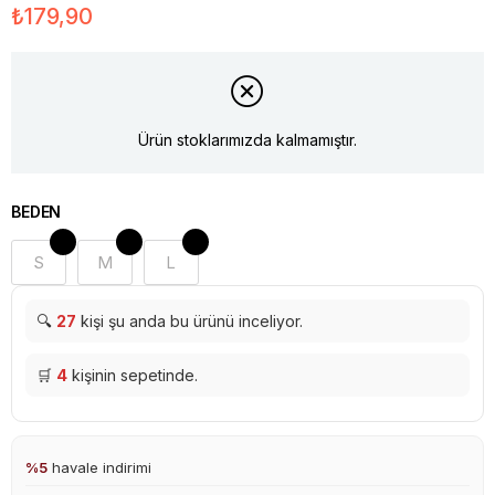
₺179,90
Ürün stoklarımızda kalmamıştır.
BEDEN
S
M
L
🔍
27
kişi şu anda bu ürünü inceliyor.
🛒
4
kişinin sepetinde.
%5
havale indirimi