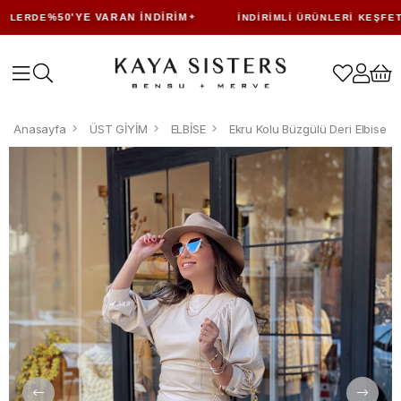
%50'YE VARAN İNDIRIM
LERDE
İNDIRIMLI ÜRÜNLERI KEŞFET
Anasayfa
ÜST GİYİM
ELBİSE
Ekru Kolu Büzgülü Deri Elbise