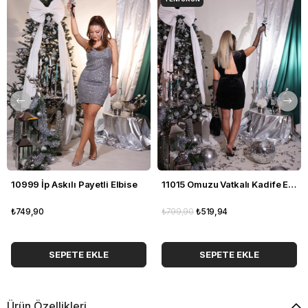
10999 İp Askılı Payetli Elbise
11015 Omuzu Vatkalı Kadife Elbise
₺749,90
₺799,90
₺519,94
SEPETE EKLE
SEPETE EKLE
Ürün Özellikleri