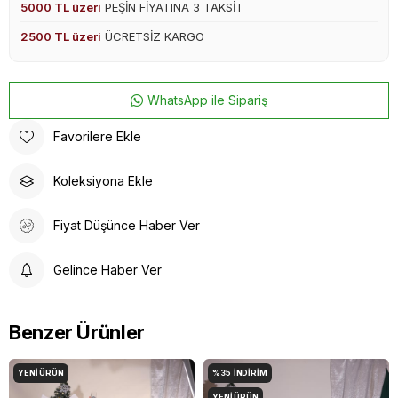
5000 TL üzeri
PEŞİN FİYATINA 3 TAKSİT
2500 TL üzeri
ÜCRETSİZ KARGO
WhatsApp ile Sipariş
Favorilere Ekle
Koleksiyona Ekle
Fiyat Düşünce Haber Ver
Gelince Haber Ver
Benzer Ürünler
YENI ÜRÜN
%35
İNDIRIM
YENI ÜRÜN