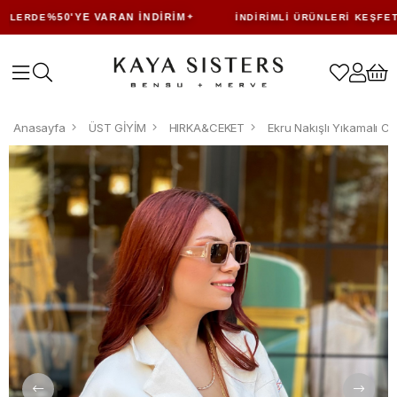
%50'YE VARAN İNDIRIM
LERDE
İNDIRIMLI ÜRÜNLERI KEŞFET
Anasayfa
ÜST GİYİM
HIRKA&CEKET
Ekru Nakışlı Yıkamalı C