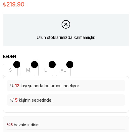
₺219,90
Ürün stoklarımızda kalmamıştır.
BEDEN
S
M
L
XL
🔍
12
kişi şu anda bu ürünü inceliyor.
🛒
5
kişinin sepetinde.
%5
havale indirimi