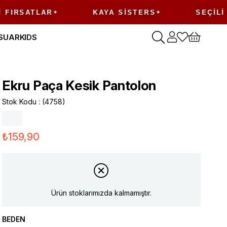
ATLAR
KAYA SISTERS
SEÇILI ÜRÜN
SUAR
KIDS
Ekru Paça Kesik Pantolon
Stok Kodu
(4758)
₺159,90
Ürün stoklarımızda kalmamıştır.
BEDEN