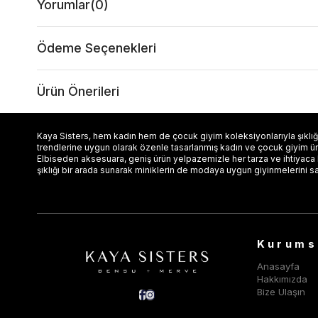
Yorumlar
(0)
Ödeme Seçenekleri
Ürün Önerileri
Kaya Sisters, hem kadın hem de çocuk giyim koleksiyonlarıyla şıklığı
trendlerine uygun olarak özenle tasarlanmış kadın ve çocuk giyim ürün
Elbiseden aksesuara, geniş ürün yelpazemizle her tarza ve ihtiyaca
şıklığı bir arada sunarak miniklerin de modaya uygun giyinmelerini s
Kurums
Anasayfa
Hakkımızda
Bize Ulaşın