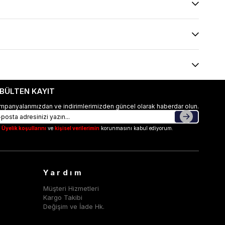
-BÜLTEN KAYIT
mpanyalarımızdan ve indirimlerimizden güncel olarak haberdar olun.
Üyelik koşullarını
ve
kişisel verilerimin
korunmasını kabul ediyorum.
Yardım
Müşteri Hizmetleri
Kargo Takibi
Değişim ve İade Hk.