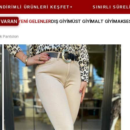
MLI ÜRÜNLERI KEŞFET
SINIRLI SÜRELI FIRS
 VARAN
YENİ GELENLER
DIŞ GİYİM
ÜST GİYİM
ALT GİYİM
AKSE
k Pantolon