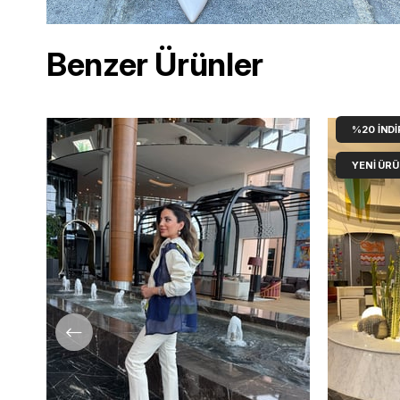
Benzer Ürünler
%20
İNDI
YENI ÜR