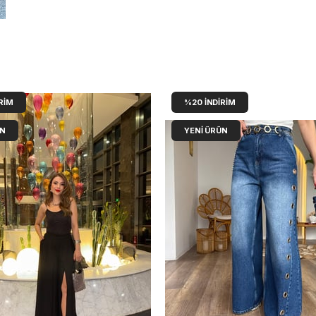
RIM
%20
İNDIRIM
ÜN
YENI ÜRÜN