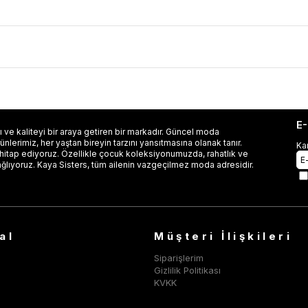
E
 ve kaliteyi bir araya getiren bir markadır. Güncel moda
lerimiz, her yaştan bireyin tarzını yansıtmasına olanak tanır.
Ka
 hitap ediyoruz. Özellikle çocuk koleksiyonumuzda, rahatlık ve
ağlıyoruz. Kaya Sisters, tüm ailenin vazgeçilmez moda adresidir.
al
Müşteri İlişkileri
Siparişlerim
Gizlilik Politikası
KVKK