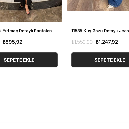
 Yırtmaç Detaylı Pantolon
11535 Kuş Gözü Detaylı Jea
₺895,92
₺1.559,90
₺1.247,92
SEPETE EKLE
SEPETE EKLE