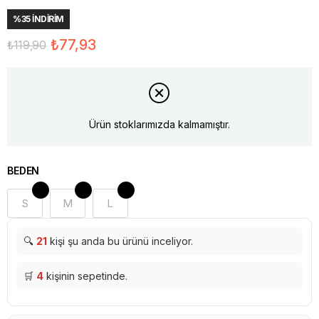
%
35
İNDIRIM
₺77,93
₺119,90
Ürün stoklarımızda kalmamıştır.
BEDEN
S
M
L
🔍
21
kişi şu anda bu ürünü inceliyor.
🛒
4
kişinin sepetinde.