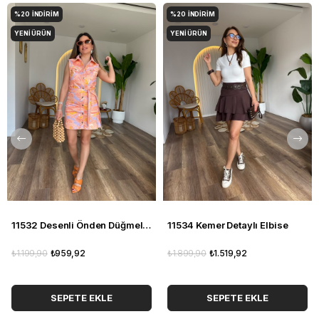
%20
İNDIRIM
%20
İNDIRIM
YENI ÜRÜN
YENI ÜRÜN
11532 Desenli Önden Düğmeli Elbise
11534 Kemer Detaylı Elbise
₺1.199,90
₺959,92
₺1.899,90
₺1.519,92
SEPETE EKLE
SEPETE EKLE