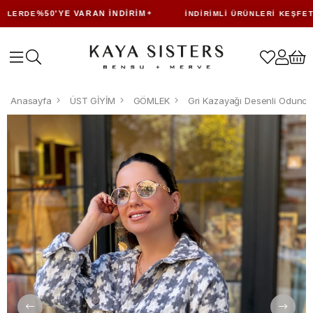
%50'YE VARAN İNDIRIM
LERDE
İNDIRIMLI ÜRÜNLERI KEŞFET
Anasayfa
ÜST GİYİM
GÖMLEK
Gri Kazayağı Desenli Odunc