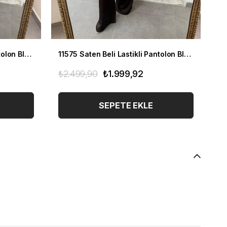
11575 Saten Beli Lastikli Pantolon Bluz Takım
11575 Saten Beli Lastikli Pantolon Bluz Takım
₺2.499,90
₺1.999,92
₺2
SEPETE EKLE