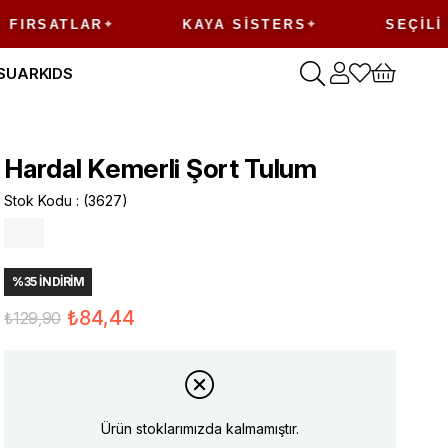
TLAR
KAYA SISTERS
SEÇILI ÜRÜNL
SUAR
KIDS
Hardal Kemerli Şort Tulum
Stok Kodu
(3627)
%
35
İNDIRIM
₺84,44
₺129,90
Ürün stoklarımızda kalmamıştır.