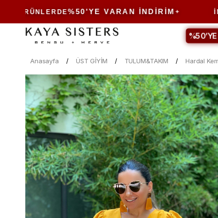
%50'YE VARAN İNDIRIM
ÜNLERDE
İNDIRIM
%50’YE
Anasayfa
ÜST GİYİM
TULUM&TAKIM
Hardal Kem