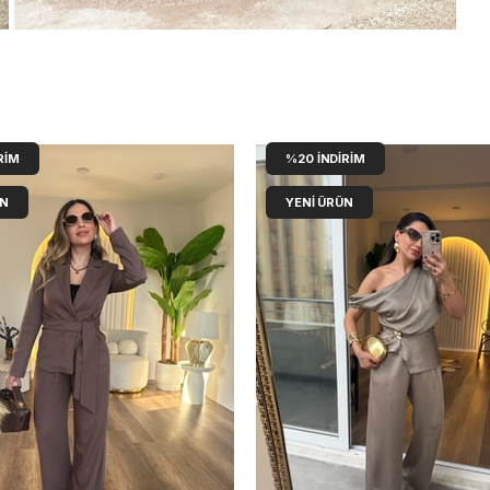
RIM
%20
İNDIRIM
ÜN
YENI ÜRÜN