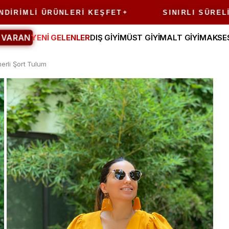
LI ÜRÜNLERI KEŞFET
SINIRLI SÜRELI FIRSA
 VARAN
YENİ GELENLER
DIŞ GİYİM
ÜST GİYİM
ALT GİYİM
AKSE
erli Şort Tulum