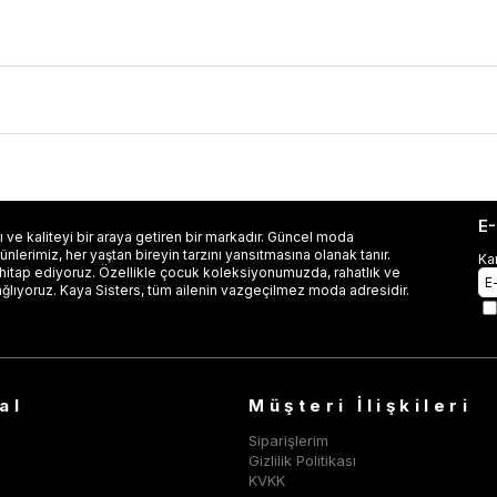
E
 ve kaliteyi bir araya getiren bir markadır. Güncel moda
lerimiz, her yaştan bireyin tarzını yansıtmasına olanak tanır.
Ka
 hitap ediyoruz. Özellikle çocuk koleksiyonumuzda, rahatlık ve
ağlıyoruz. Kaya Sisters, tüm ailenin vazgeçilmez moda adresidir.
al
Müşteri İlişkileri
Siparişlerim
Gizlilik Politikası
KVKK