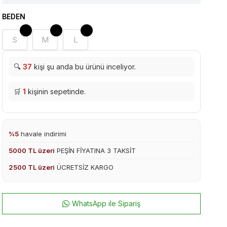
BEDEN
S
M
L
🔍
37
kişi şu anda bu ürünü inceliyor.
🛒
1
kişinin sepetinde.
%5
havale indirimi
5000 TL üzeri
PEŞİN FİYATINA 3 TAKSİT
2500 TL üzeri
ÜCRETSİZ KARGO
WhatsApp ile Sipariş