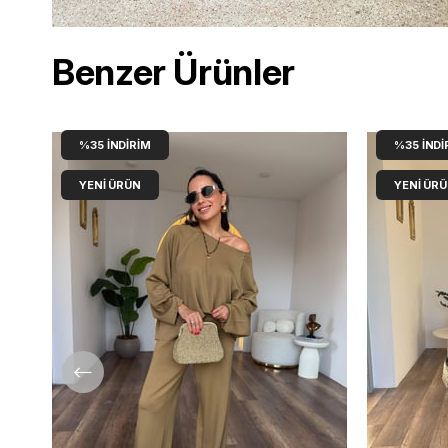
Benzer Ürünler
%35
İNDIRIM
%35
İNDI
YENI ÜRÜN
YENI ÜR