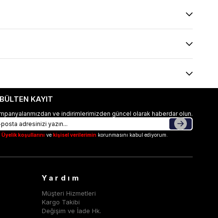
-BÜLTEN KAYIT
mpanyalarımızdan ve indirimlerimizden güncel olarak haberdar olun.
Üyelik koşullarını
ve
kişisel verilerimin
korunmasını kabul ediyorum.
Yardım
Müşteri Hizmetleri
Kargo Takibi
Değişim ve İade Hk.