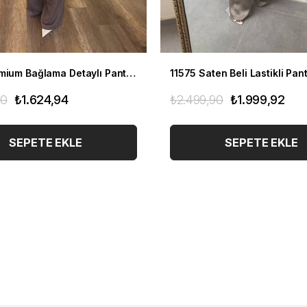
11167 Premium Bağlama Detaylı Pantolon Ceket Takım
90
₺1.624,94
₺2.499,90
₺1.999,92
SEPETE EKLE
SEPETE EKLE