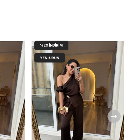
%20
İNDIRIM
YENI ÜRÜN