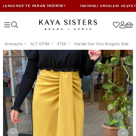
%50'YE VARAN İNDIRIM
ERDE
İNDIRIMLI ÜRÜNLERI KEŞFET
Anasayfa
ALT GİYİM
ETEK
Hardal Sarı Önü Büzgülü Etek