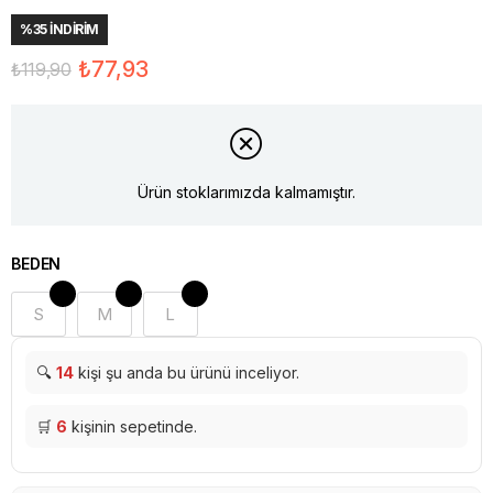
%
35
İNDIRIM
₺77,93
₺119,90
Ürün stoklarımızda kalmamıştır.
BEDEN
S
M
L
🔍
14
kişi şu anda bu ürünü inceliyor.
🛒
6
kişinin sepetinde.