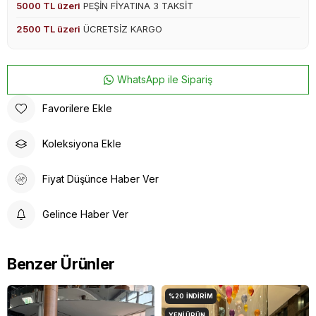
5000 TL üzeri
PEŞİN FİYATINA 3 TAKSİT
2500 TL üzeri
ÜCRETSİZ KARGO
WhatsApp ile Sipariş
Favorilere Ekle
Koleksiyona Ekle
Fiyat Düşünce Haber Ver
Gelince Haber Ver
Benzer Ürünler
%20
İNDIRIM
YENI ÜRÜN