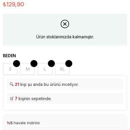
₺129,90
Ürün stoklarımızda kalmamıştır.
BEDEN
S
M
L
XL
🔍
21
kişi şu anda bu ürünü inceliyor.
🛒
7
kişinin sepetinde.
%5
havale indirimi