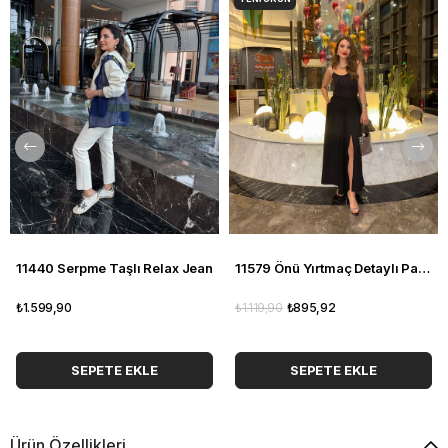
11440 Serpme Taşlı Relax Jean
11579 Önü Yırtmaç Detaylı Pantolon
₺1.599,90
₺1.119,90
₺895,92
SEPETE EKLE
SEPETE EKLE
Ürün Özellikleri