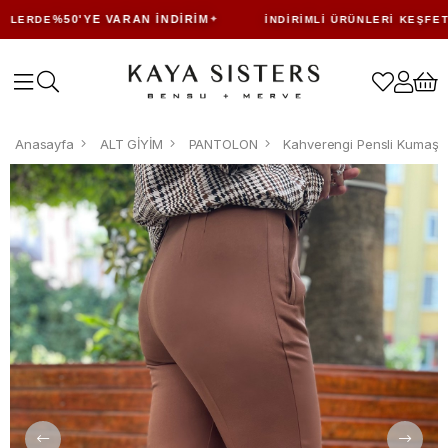
%50'YE VARAN İNDIRIM
ERDE
İNDIRIMLI ÜRÜNLERI KEŞFET
Anasayfa
ALT GİYİM
PANTOLON
Kahverengi Pensli Kumaş 