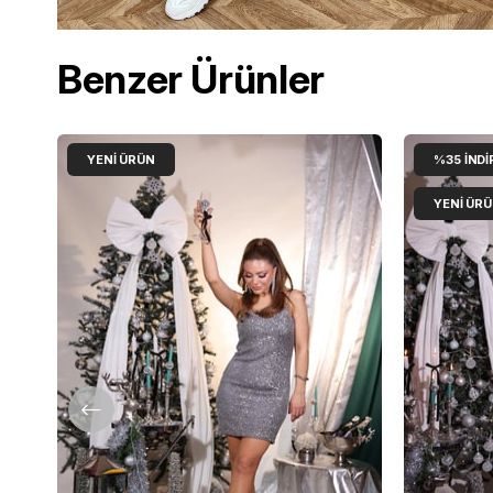
Benzer Ürünler
YENI ÜRÜN
%35
İNDI
YENI ÜR