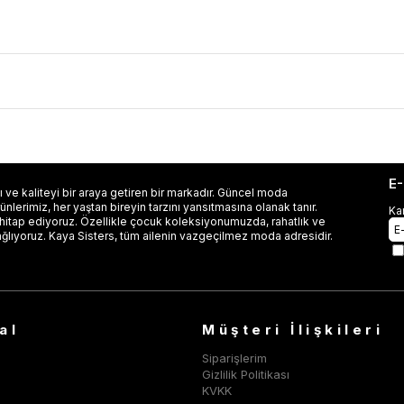
E
 ve kaliteyi bir araya getiren bir markadır. Güncel moda
lerimiz, her yaştan bireyin tarzını yansıtmasına olanak tanır.
Ka
 hitap ediyoruz. Özellikle çocuk koleksiyonumuzda, rahatlık ve
ağlıyoruz. Kaya Sisters, tüm ailenin vazgeçilmez moda adresidir.
al
Müşteri İlişkileri
Siparişlerim
Gizlilik Politikası
KVKK