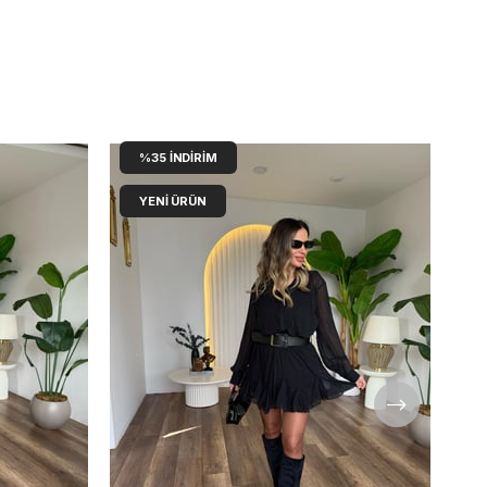
%35
İNDIRIM
YENI ÜRÜN