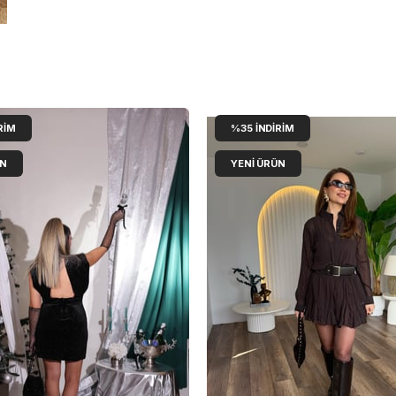
RIM
%35
İNDIRIM
ÜN
YENI ÜRÜN