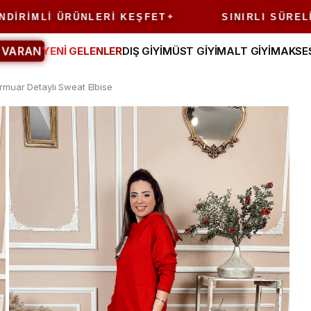
MLI ÜRÜNLERI KEŞFET
SINIRLI SÜRELI FIRS
 VARAN
YENİ GELENLER
DIŞ GİYİM
ÜST GİYİM
ALT GİYİM
AKSE
rmuar Detaylı Sweat Elbise