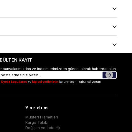
-BÜLTEN KAYIT
mpanyalarımızdan ve indirimlerimizden güncel olarak haberdar olun.
Üyelik koşullarını
ve
kişisel verilerimin
korunmasını kabul ediyorum.
Yardım
Müşteri Hizmetleri
Kargo Takibi
Değişim ve İade Hk.