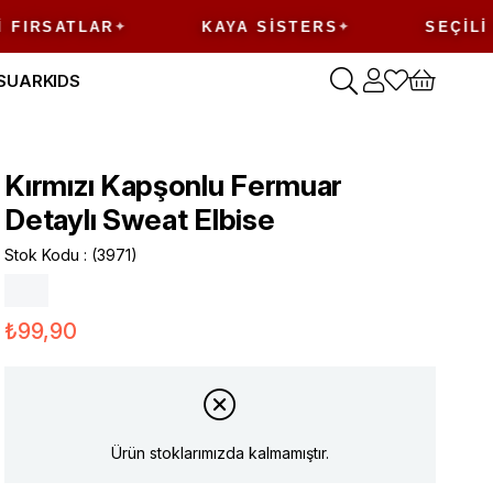
ATLAR
KAYA SISTERS
SEÇILI ÜRÜN
SUAR
KIDS
Kırmızı Kapşonlu Fermuar
Detaylı Sweat Elbise
Stok Kodu
(3971)
₺99,90
Ürün stoklarımızda kalmamıştır.