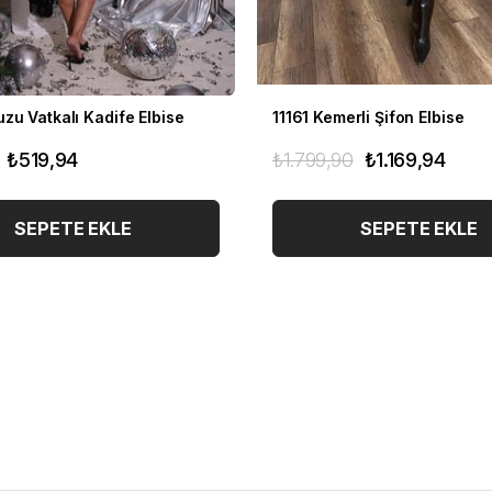
zu Vatkalı Kadife Elbise
11161 Kemerli Şifon Elbise
₺519,94
₺1.799,90
₺1.169,94
SEPETE EKLE
SEPETE EKLE