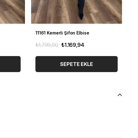
11161 Kemerli Şifon Elbise
11
₺1.799,90
₺1.169,94
₺1
SEPETE EKLE