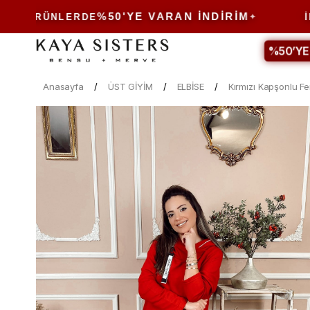
%50'YE VARAN İNDIRIM
ÜRÜNLERDE
İNDIRI
%50’YE
Anasayfa
ÜST GİYİM
ELBİSE
Kırmızı Kapşonlu Fe