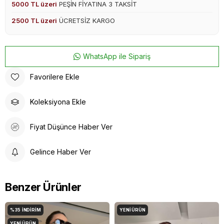
5000 TL üzeri
PEŞİN FİYATINA 3 TAKSİT
2500 TL üzeri
ÜCRETSİZ KARGO
WhatsApp ile Sipariş
Favorilere Ekle
Koleksiyona Ekle
Fiyat Düşünce Haber Ver
Gelince Haber Ver
Benzer Ürünler
%35
İNDIRIM
YENI ÜRÜN
YENI ÜRÜN