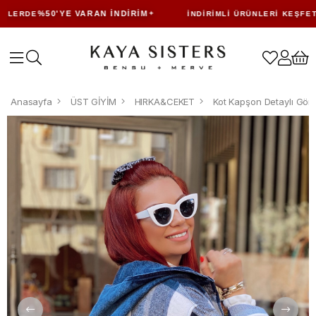
%50'YE VARAN İNDIRIM
LERDE
İNDIRIMLI ÜRÜNLERI KEŞFET
Anasayfa
ÜST GİYİM
HIRKA&CEKET
Kot Kapşon Detaylı Göm