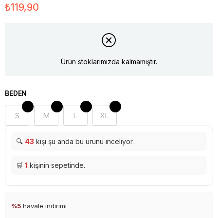
₺119,90
Ürün stoklarımızda kalmamıştır.
BEDEN
S
M
L
XL
🔍
43
kişi şu anda bu ürünü inceliyor.
🛒
1
kişinin sepetinde.
%5
havale indirimi