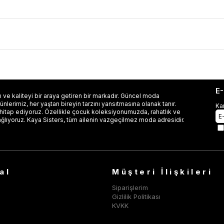
E
 ve kaliteyi bir araya getiren bir markadır. Güncel moda
lerimiz, her yaştan bireyin tarzını yansıtmasına olanak tanır.
Ka
 hitap ediyoruz. Özellikle çocuk koleksiyonumuzda, rahatlık ve
ağlıyoruz. Kaya Sisters, tüm ailenin vazgeçilmez moda adresidir.
al
Müşteri İlişkileri
Siparişlerim
Gizlilik Politikası
KVKK