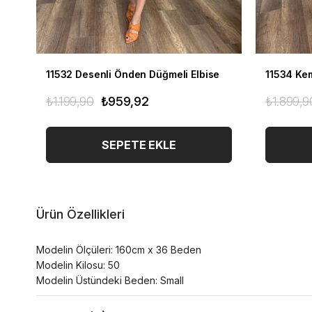
11532 Desenli Önden Düğmeli Elbise
11534 Kem
₺1.199,90
₺959,92
₺1.899,9
SEPETE EKLE
Ürün Özellikleri
Modelin Ölçüleri: 160cm x 36 Beden
Modelin Kilosu: 50
Modelin Üstündeki Beden: Small