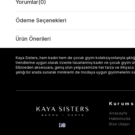
Yorumlar
(0)
Ödeme Seçenekleri
Ürün Önerileri
Kaya Sisters, hem kadın hem de çocuk giyim koleksiyonlarıyla şıklığı
trendlerine uygun olarak özenle tasarlanmış kadın ve çocuk giyim ürün
Elbiseden aksesuara, geniş ürün yelpazemizle her tarza ve ihtiyaca
şıklığı bir arada sunarak miniklerin de modaya uygun giyinmelerini s
Kurums
Anasayfa
Hakkımızda
Bize Ulaşın