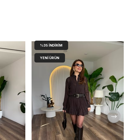
%35
İNDIRIM
YENI ÜRÜN