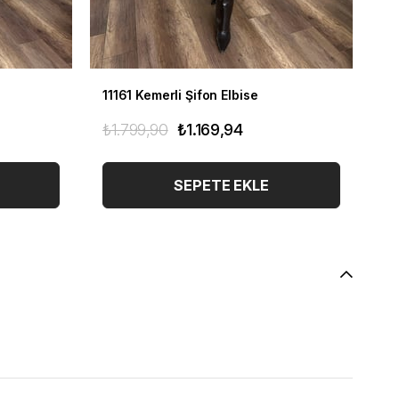
11161 Kemerli Şifon Elbise
11
₺1.799,90
₺1.169,94
₺1
SEPETE EKLE