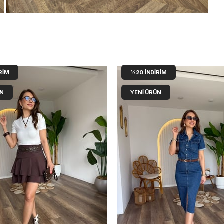
RIM
%20
İNDIRIM
ÜN
YENI ÜRÜN