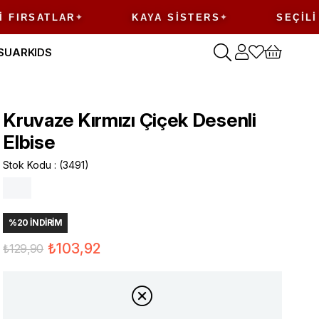
ATLAR
KAYA SISTERS
SEÇILI ÜRÜN
SUAR
KIDS
Kruvaze Kırmızı Çiçek Desenli
Elbise
Stok Kodu
(3491)
%
20
İNDIRIM
₺103,92
₺129,90