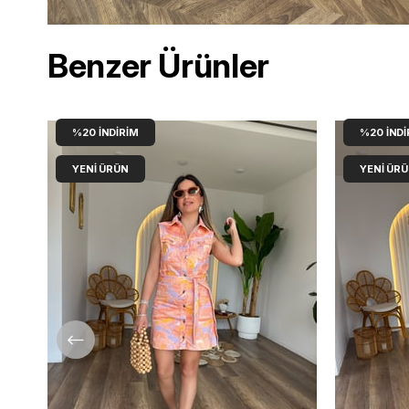
Benzer Ürünler
%20
İNDIRIM
%20
İNDI
YENI ÜRÜN
YENI ÜR