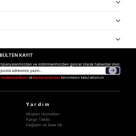
-BÜLTEN KAYIT
mpanyalarımızdan ve indirimlerimizden güncel olarak haberdar olun.
Üyelik koşullarını
ve
kişisel verilerimin
korunmasını kabul ediyorum.
Yardım
Müşteri Hizmetleri
Kargo Takibi
Değişim ve İade Hk.