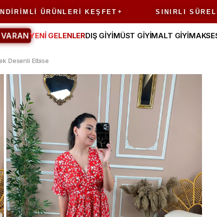
MLI ÜRÜNLERI KEŞFET
SINIRLI SÜRELI FIRS
 VARAN
YENİ GELENLER
DIŞ GİYİM
ÜST GİYİM
ALT GİYİM
AKSE
ek Desenli Elbise