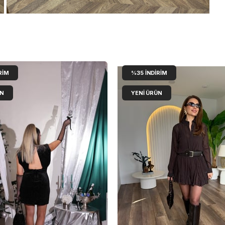
RIM
%35
İNDIRIM
ÜN
YENI ÜRÜN