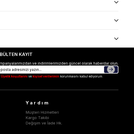
-BÜLTEN KAYIT
mpanyalarımızdan ve indirimlerimizden güncel olarak haberdar olun.
Üyelik koşullarını
ve
kişisel verilerimin
korunmasını kabul ediyorum.
Yardım
Müşteri Hizmetleri
Kargo Takibi
Değişim ve İade Hk.