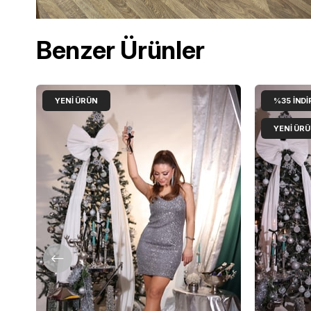
Benzer Ürünler
YENI ÜRÜN
%35
İNDI
YENI ÜR