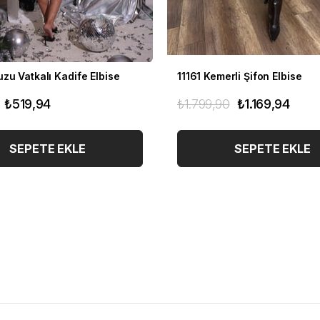
zu Vatkalı Kadife Elbise
11161 Kemerli Şifon Elbise
₺519,94
₺1.799,90
₺1.169,94
SEPETE EKLE
SEPETE EKLE