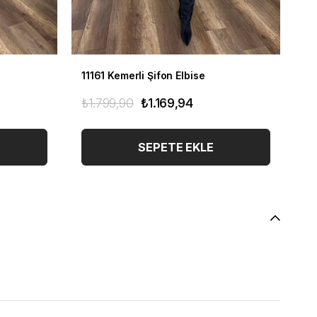
11161 Kemerli Şifon Elbise
11
₺1.799,90
₺1.169,94
₺1
SEPETE EKLE