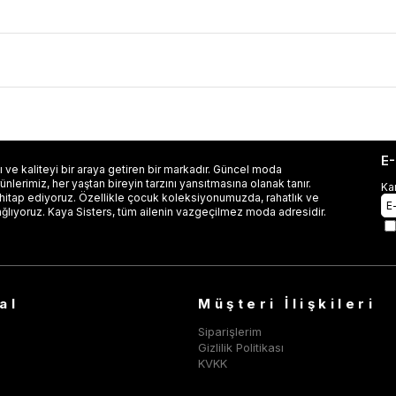
E
 ve kaliteyi bir araya getiren bir markadır. Güncel moda
lerimiz, her yaştan bireyin tarzını yansıtmasına olanak tanır.
Ka
 hitap ediyoruz. Özellikle çocuk koleksiyonumuzda, rahatlık ve
ağlıyoruz. Kaya Sisters, tüm ailenin vazgeçilmez moda adresidir.
al
Müşteri İlişkileri
Siparişlerim
Gizlilik Politikası
KVKK