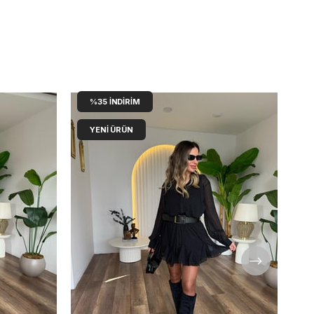
%35
İNDIRIM
YENI ÜRÜN