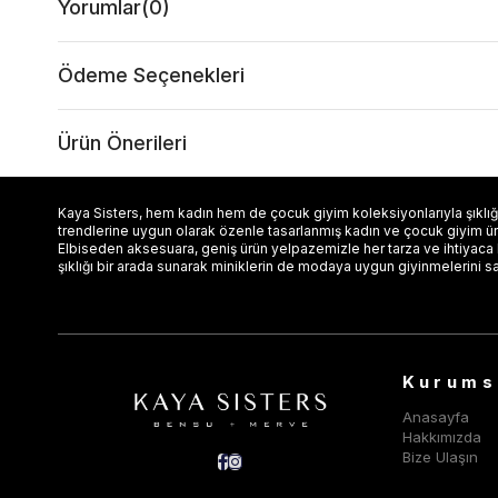
Yorumlar
(0)
Ödeme Seçenekleri
Ürün Önerileri
Kaya Sisters, hem kadın hem de çocuk giyim koleksiyonlarıyla şıklığı
trendlerine uygun olarak özenle tasarlanmış kadın ve çocuk giyim ürün
Elbiseden aksesuara, geniş ürün yelpazemizle her tarza ve ihtiyaca
şıklığı bir arada sunarak miniklerin de modaya uygun giyinmelerini s
Kurums
Anasayfa
Hakkımızda
Bize Ulaşın