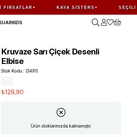
SATLAR
KAYA SISTERS
SEÇILI ÜRÜ
SUAR
KIDS
Kruvaze Sarı Çiçek Desenli
Elbise
Stok Kodu
(3491)
₺129,90
Ürün stoklarımızda kalmamıştır.