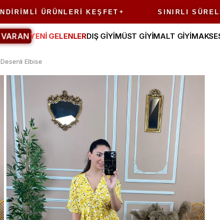
MLI ÜRÜNLERI KEŞFET
SINIRLI SÜRELI FIR
 VARAN
YENİ GELENLER
DIŞ GİYİM
ÜST GİYİM
ALT GİYİM
AKSE
Desenli Elbise