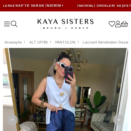
%50'YE VARAN İNDIRIM
LERDE
İNDIRIMLI ÜRÜNLERI KEŞFET
Anasayfa
ALT GİYİM
PANTOLON
Lacivert Kendinden Desenl