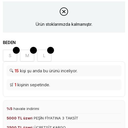
Ürün stoklarımızda kalmamıştır.
BEDEN
S
M
L
🔍
15
kişi şu anda bu ürünü inceliyor.
🛒
1
kişinin sepetinde.
%5
havale indirimi
5000 TL üzeri
PEŞİN FİYATINA 3 TAKSİT
2500 TL üzeri
ÜCRETSİZ KARGO