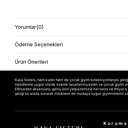
Yorumlar
(0)
Ödeme Seçenekleri
Ürün Önerileri
Kaya Sisters, hem kadın hem de çocuk giyim koleksiyonlarıyla şıklığı
trendlerine uygun olarak özenle tasarlanmış kadın ve çocuk giyim ürün
Elbiseden aksesuara, geniş ürün yelpazemizle her tarza ve ihtiyaca
şıklığı bir arada sunarak miniklerin de modaya uygun giyinmelerini s
Kurums