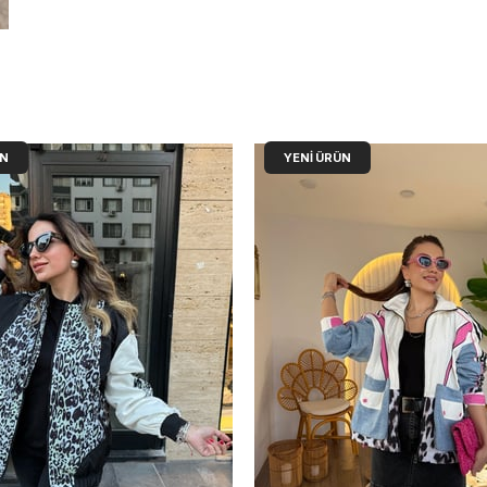
ÜN
YENI ÜRÜN