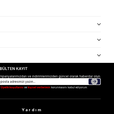
-BÜLTEN KAYIT
mpanyalarımızdan ve indirimlerimizden güncel olarak haberdar olun.
Üyelik koşullarını
ve
kişisel verilerimin
korunmasını kabul ediyorum.
Yardım