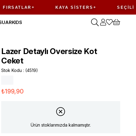
ATLAR
KAYA SISTERS
SEÇILI ÜRÜN
SUAR
KIDS
Lazer Detaylı Oversize Kot
Ceket
Stok Kodu
(4519)
₺199,90
Ürün stoklarımızda kalmamıştır.