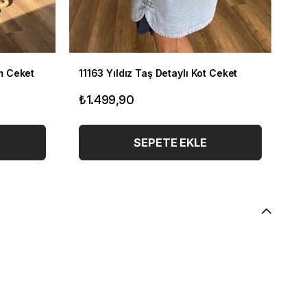
ım Ceket
11163 Yıldız Taş Detaylı Kot Ceket
10
₺1.499,90
₺1
SEPETE EKLE