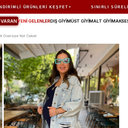
LI ÜRÜNLERI KEŞFET
SINIRLI SÜRELI FIRS
 VARAN
YENİ GELENLER
DIŞ GİYİM
ÜST GİYİM
ALT GİYİM
AKSE
lı Oversize Kot Ceket