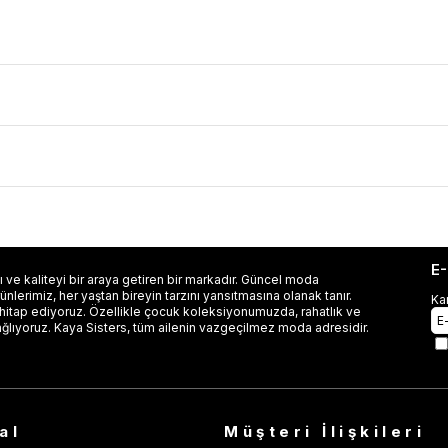
E
 ve kaliteyi bir araya getiren bir markadır. Güncel moda
lerimiz, her yaştan bireyin tarzını yansıtmasına olanak tanır.
Ka
 hitap ediyoruz. Özellikle çocuk koleksiyonumuzda, rahatlık ve
ağlıyoruz. Kaya Sisters, tüm ailenin vazgeçilmez moda adresidir.
al
Müşteri İlişkileri