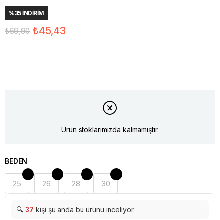
%
35
İNDIRIM
₺45,43
₺69,90
Ürün stoklarımızda kalmamıştır.
BEDEN
25
26
28
30
🔍
37
kişi şu anda bu ürünü inceliyor.