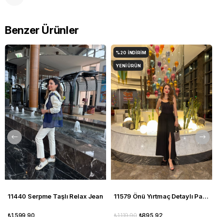
Benzer Ürünler
%20
İNDIRIM
YENI ÜRÜN
11440 Serpme Taşlı Relax Jean
11579 Önü Yırtmaç Detaylı Pantolon
₺1.599,90
₺1.119,90
₺895,92