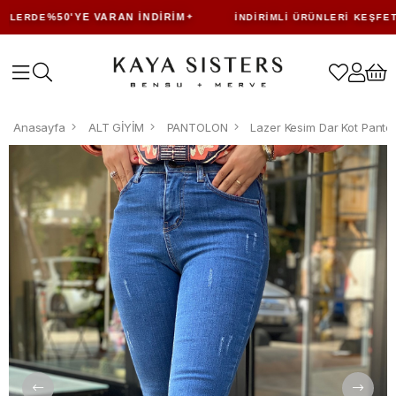
%50'YE VARAN İNDIRIM
LERDE
İNDIRIMLI ÜRÜNLERI KEŞFET
Anasayfa
ALT GİYİM
PANTOLON
Lazer Kesim Dar Kot Panto