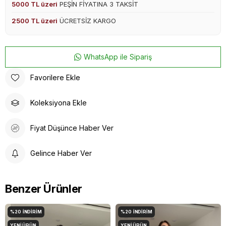
5000 TL üzeri
PEŞİN FİYATINA 3 TAKSİT
2500 TL üzeri
ÜCRETSİZ KARGO
WhatsApp ile Sipariş
Favorilere Ekle
Koleksiyona Ekle
Fiyat Düşünce Haber Ver
Gelince Haber Ver
Benzer Ürünler
%20
İNDIRIM
%20
İNDIRIM
YENI ÜRÜN
YENI ÜRÜN