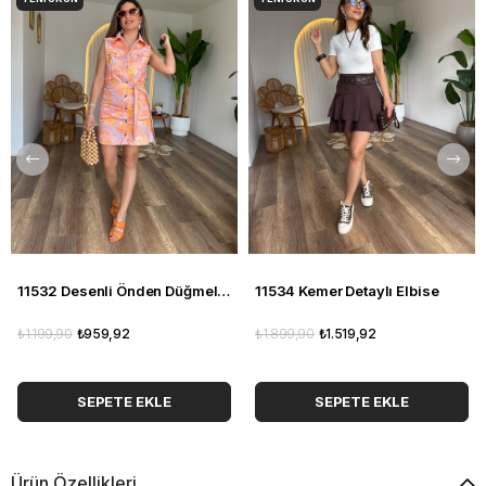
11532 Desenli Önden Düğmeli Elbise
11534 Kemer Detaylı Elbise
₺1.199,90
₺959,92
₺1.899,90
₺1.519,92
SEPETE EKLE
SEPETE EKLE
Ürün Özellikleri