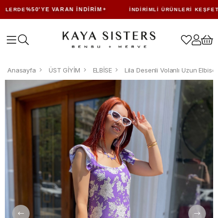
%50'YE VARAN İNDIRIM
LERDE
İNDIRIMLI ÜRÜNLERI KEŞFET
Anasayfa
ÜST GİYİM
ELBİSE
Lila Desenli Volanlı Uzun Elbise