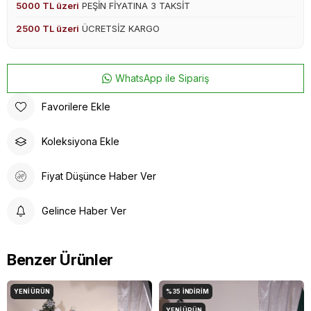
5000 TL üzeri
PEŞİN FİYATINA 3 TAKSİT
2500 TL üzeri
ÜCRETSİZ KARGO
WhatsApp ile Sipariş
Favorilere Ekle
Koleksiyona Ekle
Fiyat Düşünce Haber Ver
Gelince Haber Ver
Benzer Ürünler
YENI ÜRÜN
%35
İNDIRIM
YENI ÜRÜN