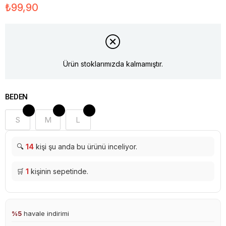
₺99,90
Ürün stoklarımızda kalmamıştır.
BEDEN
S
M
L
🔍
14
kişi şu anda bu ürünü inceliyor.
🛒
1
kişinin sepetinde.
%5
havale indirimi