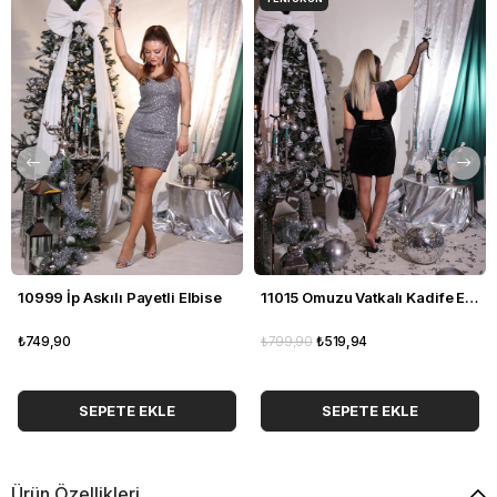
10999 İp Askılı Payetli Elbise
11015 Omuzu Vatkalı Kadife Elbise
₺749,90
₺799,90
₺519,94
SEPETE EKLE
SEPETE EKLE
Ürün Özellikleri