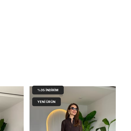
%35
İNDIRIM
YENI ÜRÜN