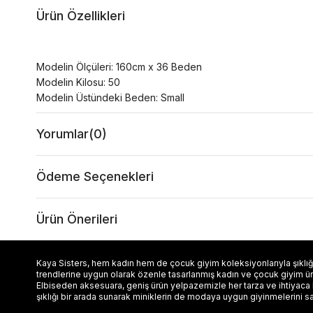
Ürün Özellikleri
Modelin Ölçüleri: 160cm x 36 Beden
Modelin Kilosu: 50
Modelin Üstündeki Beden: Small
Yorumlar
(0)
Ödeme Seçenekleri
Ürün Önerileri
Kaya Sisters, hem kadın hem de çocuk giyim koleksiyonlarıyla şıklığı
trendlerine uygun olarak özenle tasarlanmış kadın ve çocuk giyim ürün
Elbiseden aksesuara, geniş ürün yelpazemizle her tarza ve ihtiyaca
şıklığı bir arada sunarak miniklerin de modaya uygun giyinmelerini s