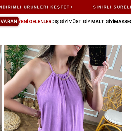
I ÜRÜNLERI KEŞFET
SINIRLI SÜRELI FIRSAT
 VARAN
YENİ GELENLER
DIŞ GİYİM
ÜST GİYİM
ALT GİYİM
AKSE