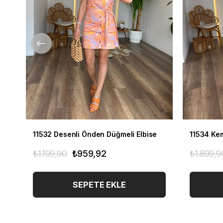
11532 Desenli Önden Düğmeli Elbise
11534 Kem
₺1.199,90
₺959,92
₺1.899,9
SEPETE EKLE