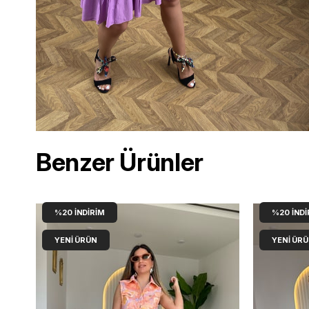
Benzer Ürünler
%20
İNDIRIM
%20
İNDI
YENI ÜRÜN
YENI ÜR