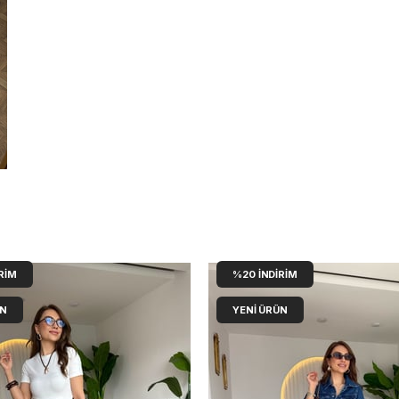
RIM
%20
İNDIRIM
ÜN
YENI ÜRÜN