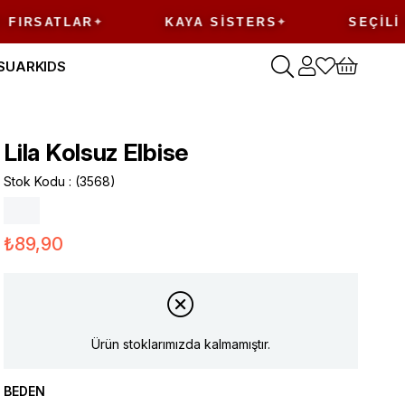
LAR
KAYA SISTERS
SEÇILI ÜRÜNLE
SUAR
KIDS
Lila Kolsuz Elbise
Stok Kodu
(3568)
₺89,90
Ürün stoklarımızda kalmamıştır.
BEDEN