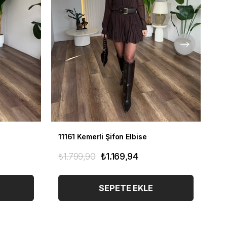
11161 Kemerli Şifon Elbise
11
₺1.799,90
₺1.169,94
₺1
SEPETE EKLE