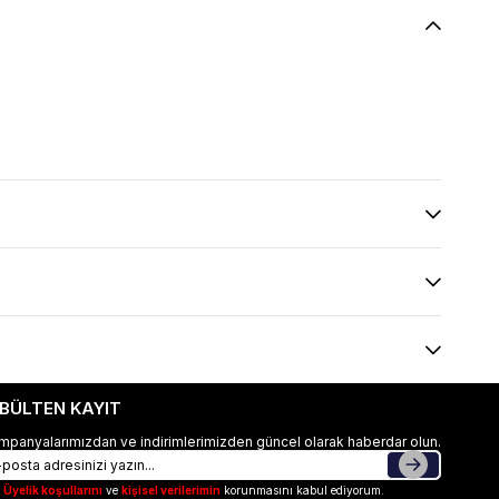
-BÜLTEN KAYIT
mpanyalarımızdan ve indirimlerimizden güncel olarak haberdar olun.
Üyelik koşullarını
ve
kişisel verilerimin
korunmasını kabul ediyorum.