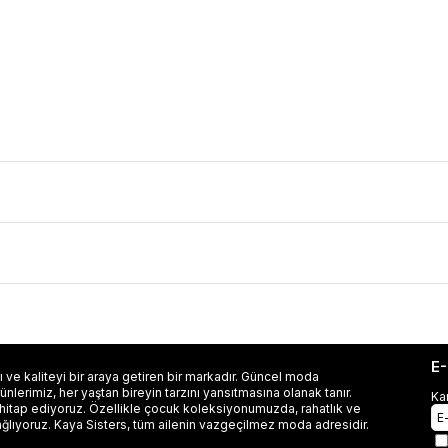
E
 ve kaliteyi bir araya getiren bir markadır. Güncel moda
lerimiz, her yaştan bireyin tarzını yansıtmasına olanak tanır.
Ka
 hitap ediyoruz. Özellikle çocuk koleksiyonumuzda, rahatlık ve
ağlıyoruz. Kaya Sisters, tüm ailenin vazgeçilmez moda adresidir.