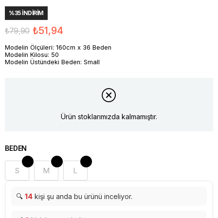
%
35
İNDIRIM
₺51,94
₺79,90
Modelin Ölçüleri: 160cm x 36 Beden
Modelin Kilosu: 50
Modelin Üstündeki Beden: Small
Ürün stoklarımızda kalmamıştır.
BEDEN
S
M
L
🔍
14
kişi şu anda bu ürünü inceliyor.