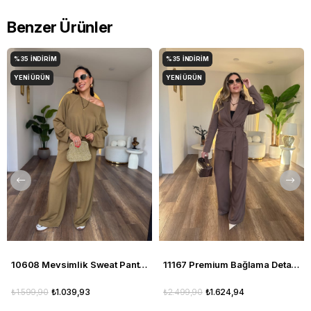
Benzer Ürünler
%35
İNDIRIM
%35
İNDIRIM
YENI ÜRÜN
YENI ÜRÜN
10608 Mevsimlik Sweat Pantolon Takım
11167 Premium Bağlama Detaylı Pantolon Ceket Takım
₺1.599,90
₺1.039,93
₺2.499,90
₺1.624,94