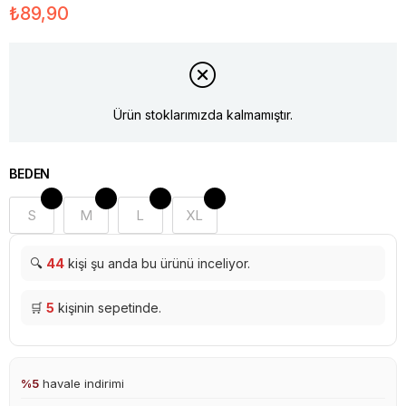
₺89,90
Ürün stoklarımızda kalmamıştır.
BEDEN
S
M
L
XL
🔍
44
kişi şu anda bu ürünü inceliyor.
🛒
5
kişinin sepetinde.
%5
havale indirimi