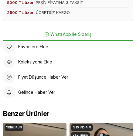
5000 TL üzeri
PEŞİN FİYATINA 3 TAKSİT
2500 TL üzeri
ÜCRETSİZ KARGO
WhatsApp ile Sipariş
Favorilere Ekle
Koleksiyona Ekle
Fiyat Düşünce Haber Ver
Gelince Haber Ver
Benzer Ürünler
YENI ÜRÜN
%35
İNDIRIM
YENI ÜRÜN