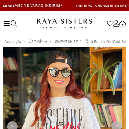
%50'YE VARAN İNDIRIM
ERDE
İNDIRIMLI ÜRÜNLERI KEŞFET
Anasayfa
ÜST GİYİM
SWEATSHİRT
Önü Baskılı Gri Yeşil Swe