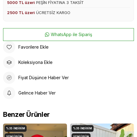
5000 TL üzeri
PEŞİN FİYATINA 3 TAKSİT
2500 TL üzeri
ÜCRETSİZ KARGO
WhatsApp ile Sipariş
Favorilere Ekle
Koleksiyona Ekle
Fiyat Düşünce Haber Ver
Gelince Haber Ver
Benzer Ürünler
%35
İNDIRIM
%35
İNDIRIM
YENI ÜRÜN
YENI ÜRÜN