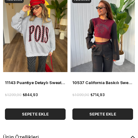
11143 Puantiye Detaylı Sweatshirt
10537 California Baskılı Sweatshirt
₺1.299,90
₺844,93
₺1.099,90
₺714,93
SEPETE EKLE
SEPETE EKLE
Ürün Özellikleri